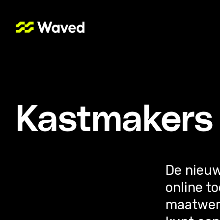
Kastmakers
De nieuw
online t
maatwerk