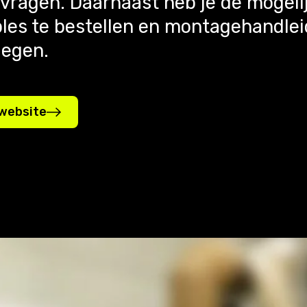
vragen. Daarnaast heb je de mogeli
es te bestellen en montagehandlei
legen.
 website