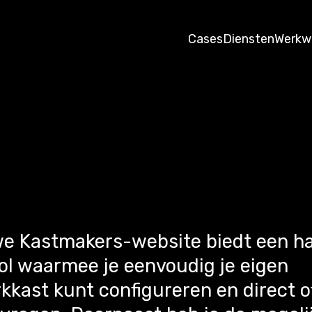
Cases
Diensten
Werkw
e Kastmakers-website biedt een h
ool waarmee je eenvoudig je eigen
kast kunt configureren en direct o