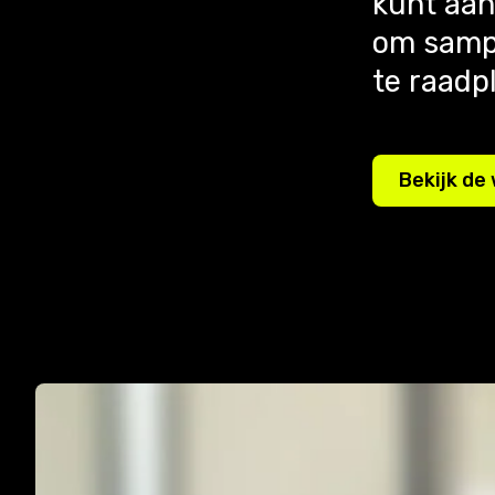
kunt aan
om sampl
te raadp
Bekijk de