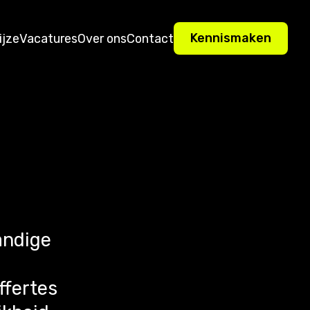
Kennismaken
ijze
Vacatures
Over ons
Contact
andige
ffertes